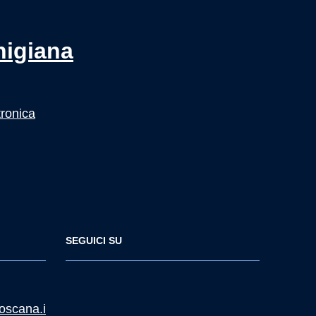
nigiana
tronica
SEGUICI SU
oscana.i