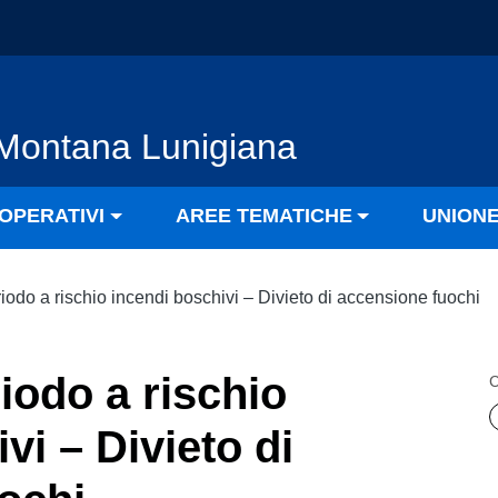
Montana Lunigiana
OPERATIVI
AREE TEMATICHE
UNION
riodo a rischio incendi boschivi – Divieto di accensione fuochi
riodo a rischio
C
vi – Divieto di