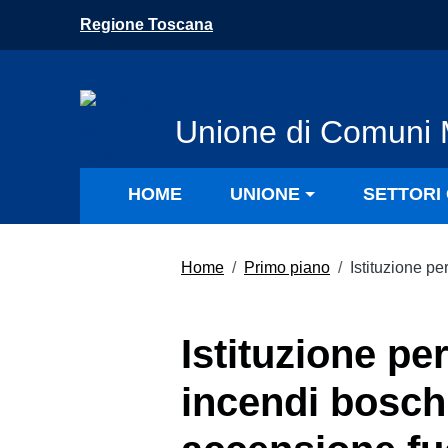
Vai ai contenuti
Regione Toscana
Vai al menu di navigazione
Vai al footer
Unione di Comuni 
HOME
UNIONE
SETTORI 
Home
/
Primo piano
/
Istituzione pe
Istituzione pe
incendi boschi