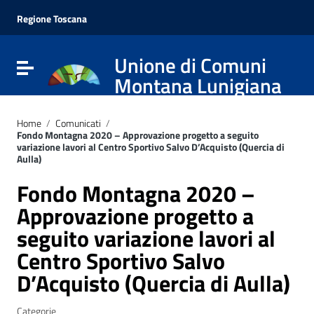
Vai ai contenuti
Vai al menu di navigazione
Regione Toscana
Vai al footer
Unione di Comuni
Attiva / disattiva la navigazione
Montana Lunigiana
Home
/
Comunicati
/
Fondo Montagna 2020 – Approvazione progetto a seguito
variazione lavori al Centro Sportivo Salvo D’Acquisto (Quercia di
Aulla)
Fondo Montagna 2020 –
Approvazione progetto a
seguito variazione lavori al
Centro Sportivo Salvo
D’Acquisto (Quercia di Aulla)
Categorie