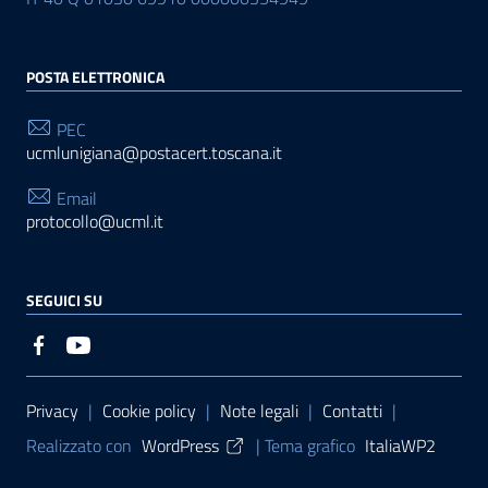
POSTA ELETTRONICA
PEC
ucmlunigiana@postacert.toscana.it
Email
protocollo@ucml.it
SEGUICI SU
Sezione Link Utili
Privacy
|
Cookie policy
|
Note legali
|
Contatti
|
Realizzato con
WordPress
|
Tema grafico
ItaliaWP2
| Basato sul
Prototipo per siti PA di AgID