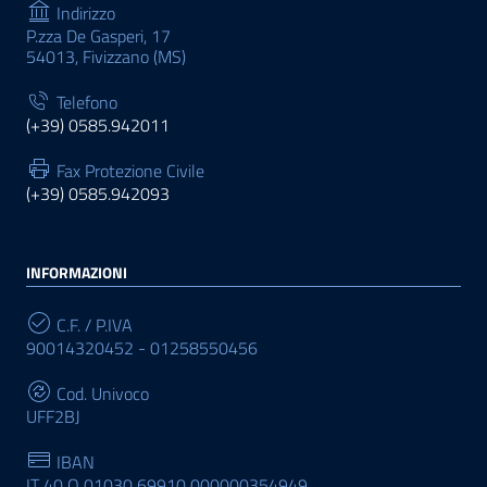
Indirizzo
P.zza De Gasperi, 17
54013, Fivizzano (MS)
Telefono
(+39) 0585.942011
Fax Protezione Civile
(+39) 0585.942093
INFORMAZIONI
C.F. / P.IVA
90014320452 - 01258550456
Cod. Univoco
UFF2BJ
IBAN
IT 40 Q 01030 69910 000000354949