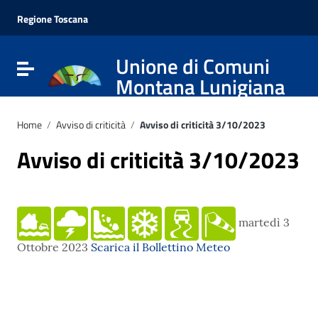
Vai ai contenuti
Vai al menu di navigazione
Regione Toscana
Vai al footer
Unione di Comuni
Attiva / disattiva la navigazione
Montana Lunigiana
Home
/
Avviso di criticità
/
Avviso di criticità 3/10/2023
Avviso di criticità 3/10/2023
martedì 3
Ottobre 2023
Scarica il Bollettino Meteo