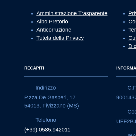
Amministrazione Trasparente
Pri
Albo Pretorio
Co
Anticorruzione
Ter
Tutela della Privacy
Cu
Dic
RECAPITI
INFORMA
Indirizzo
C.F.
P.zza De Gasperi, 17
900143
54013, Fivizzano (MS)
Cod
Telefono
UFF2B
(+39) 0585.942011
IB