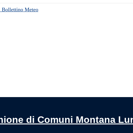
l Bollettino Meteo
Pagina precedente
Pagina successiva
nione di Comuni Montana Lu