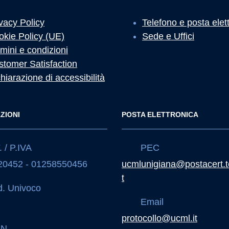
vacy Policy
Telefono e posta elet
okie Policy (UE)
Sede e Uffici
mini e condizioni
stomer Satisfaction
hiarazione di accessibilità
ZIONI
POSTA ELETTRONICA
 / P.IVA
PEC
20452 - 01258550456
ucmlunigiana@postacert.t
t
. Univoco
Email
J
protocollo@ucml.it
AN