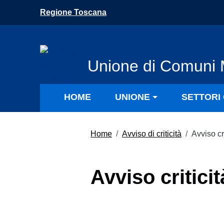
Vai ai contenuti
Regione Toscana
Vai al menu di navigazione
Vai al footer
Unione di Comuni 
HOME
UNIONE
SETTORI 
Home
/
Avviso di criticità
/
Avviso cr
Avviso critici