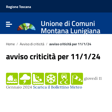
Vai ai contenuti
Vai al menu di navigazione
Regione Toscana
Vai al footer
Unione di Comuni
Attiva / disattiva la navigazione
Montana Lunigiana
Home
/
Avviso di criticità
/
avviso criticità per 11/1/24
avviso criticità per 11/1/24
giovedì 11
Gennaio 2024
Scarica il Bollettino Meteo