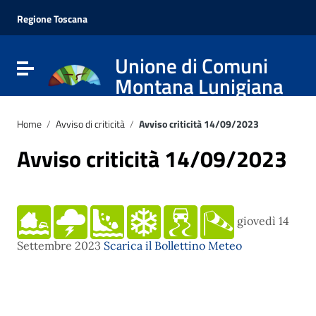
Vai ai contenuti
Vai al menu di navigazione
Regione Toscana
Vai al footer
Unione di Comuni
Attiva / disattiva la navigazione
Montana Lunigiana
Home
/
Avviso di criticità
/
Avviso criticità 14/09/2023
Avviso criticità 14/09/2023
giovedì 14
Settembre 2023
Scarica il Bollettino Meteo