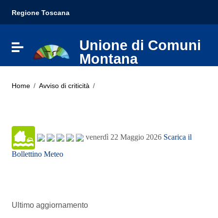
Vai ai contenuti
Regione Toscana
Vai al menu di navigazione
Vai al footer
Unione di Comuni
Attiva / disattiva la navigazione
Montana
Lunigiana
Home
/
Avviso di criticità
/
venerdì 22 Maggio 2026
Scarica il
Bollettino Meteo
Ultimo aggiornamento