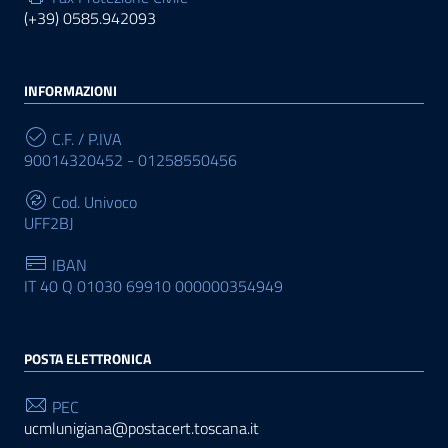
(+39) 0585.942093
INFORMAZIONI
C.F. / P.IVA
90014320452 - 01258550456
Cod. Univoco
UFF2BJ
IBAN
IT 40 Q 01030 69910 000000354949
POSTA ELETTRONICA
PEC
ucmlunigiana@postacert.toscana.it