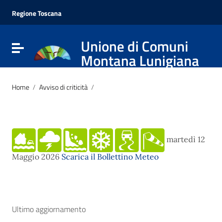
Vai ai contenuti
Vai al menu di navigazione
Regione Toscana
Vai al footer
Unione di Comuni
Attiva / disattiva la navigazione
Montana Lunigiana
Home
/
Avviso di criticità
/
martedì 12
Maggio 2026
Scarica il Bollettino Meteo
Ultimo aggiornamento