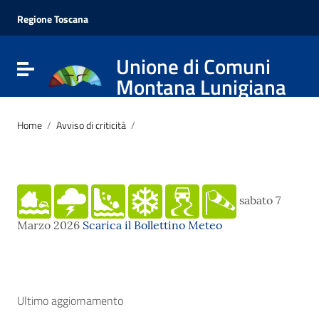
Vai ai contenuti
Vai al menu di navigazione
Regione Toscana
Vai al footer
Unione di Comuni
Attiva / disattiva la navigazione
Montana Lunigiana
Home
/
Avviso di criticità
/
sabato 7
Marzo 2026
Scarica il Bollettino Meteo
Ultimo aggiornamento