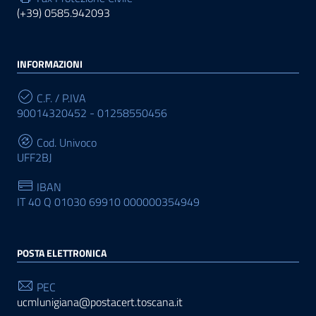
(+39) 0585.942093
INFORMAZIONI
C.F. / P.IVA
90014320452 - 01258550456
Cod. Univoco
UFF2BJ
IBAN
IT 40 Q 01030 69910 000000354949
POSTA ELETTRONICA
PEC
ucmlunigiana@postacert.toscana.it