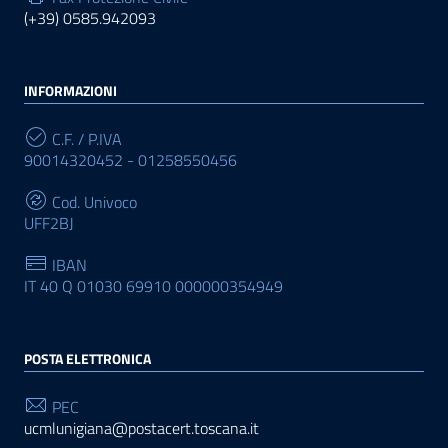
(+39) 0585.942093
INFORMAZIONI
C.F. / P.IVA
90014320452 - 01258550456
Cod. Univoco
UFF2BJ
IBAN
IT 40 Q 01030 69910 000000354949
POSTA ELETTRONICA
PEC
ucmlunigiana@postacert.toscana.it