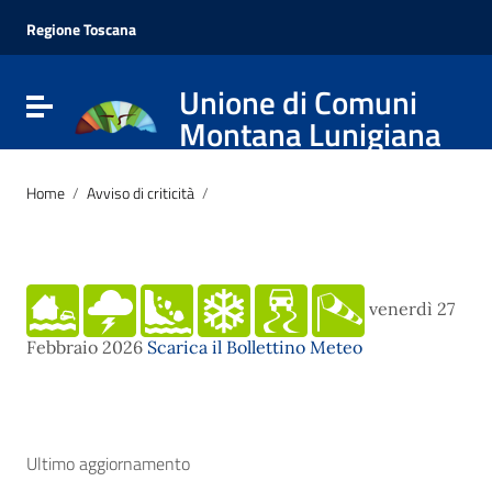
Vai ai contenuti
Vai al menu di navigazione
Regione Toscana
Vai al footer
Unione di Comuni
Attiva / disattiva la navigazione
Montana Lunigiana
Home
/
Avviso di criticità
/
venerdì 27
Febbraio 2026
Scarica il Bollettino Meteo
Ultimo aggiornamento