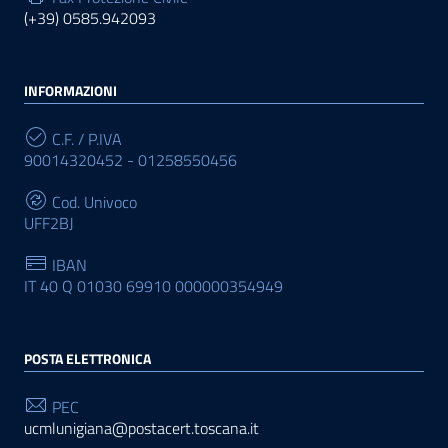
(+39) 0585.942093
INFORMAZIONI
C.F. / P.IVA
90014320452 - 01258550456
Cod. Univoco
UFF2BJ
IBAN
IT 40 Q 01030 69910 000000354949
POSTA ELETTRONICA
PEC
ucmlunigiana@postacert.toscana.it