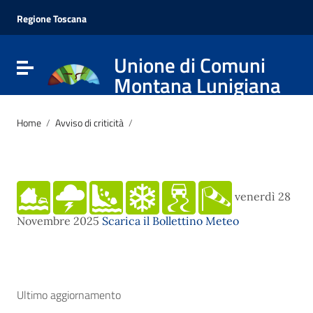
Vai ai contenuti
Vai al menu di navigazione
Regione Toscana
Vai al footer
Unione di Comuni
Attiva / disattiva la navigazione
Montana Lunigiana
Home
/
Avviso di criticità
/
venerdì 28
Novembre 2025
Scarica il Bollettino Meteo
Ultimo aggiornamento