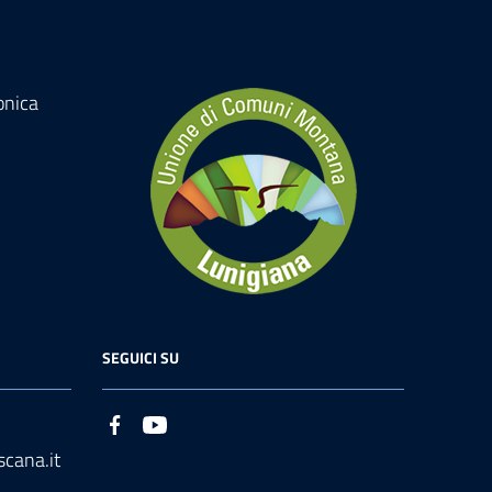
onica
SEGUICI SU
cana.it