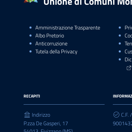
Unione di Comuni Mo
Amministrazione Trasparente
Pri
Albo Pretorio
Coo
Anticorruzione
Ter
Tutela della Privacy
Cus
Dic
RECAPITI
INFORMAZ
Indirizzo
C.F. /
P.zza De Gasperi, 17
900143
54013, Fivizzano (MS)