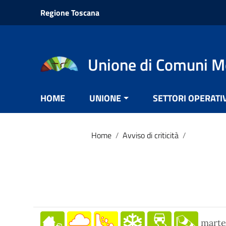
Vai ai contenuti
Regione Toscana
Vai al menu di navigazione
Vai al footer
Unione di Comuni M
HOME
UNIONE
SETTORI OPERATI
Home
/
Avviso di criticità
/
marte