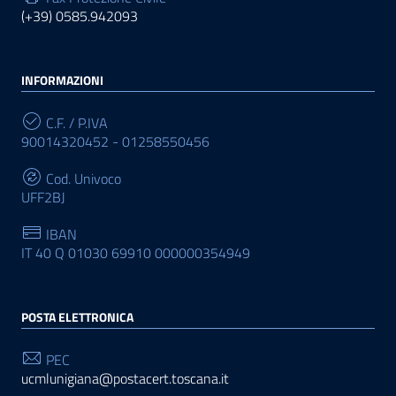
(+39) 0585.942093
INFORMAZIONI
C.F. / P.IVA
90014320452 - 01258550456
Cod. Univoco
UFF2BJ
IBAN
IT 40 Q 01030 69910 000000354949
POSTA ELETTRONICA
PEC
ucmlunigiana@postacert.toscana.it