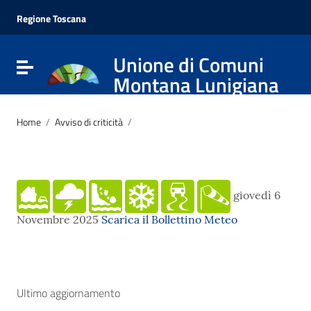
Vai ai contenuti
Vai al menu di navigazione
Regione Toscana
Vai al footer
Unione di Comuni
Attiva / disattiva la navigazione
Montana Lunigiana
Home
/
Avviso di criticità
/
giovedì 6
Novembre 2025
Scarica il Bollettino Meteo
Ultimo aggiornamento