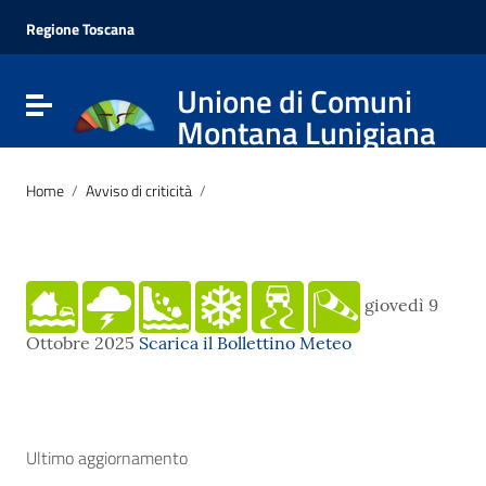
Vai ai contenuti
Vai al menu di navigazione
Regione Toscana
Vai al footer
Unione di Comuni
Attiva / disattiva la navigazione
Montana Lunigiana
Home
/
Avviso di criticità
/
giovedì 9
Ottobre 2025
Scarica il Bollettino Meteo
Ultimo aggiornamento