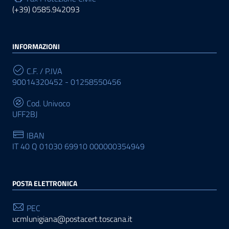
(+39) 0585.942093
INFORMAZIONI
C.F. / P.IVA
90014320452 - 01258550456
Cod. Univoco
UFF2BJ
IBAN
IT 40 Q 01030 69910 000000354949
POSTA ELETTRONICA
PEC
ucmlunigiana@postacert.toscana.it