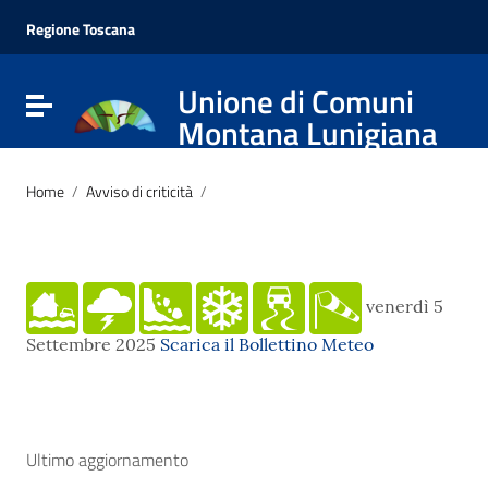
Vai ai contenuti
Vai al menu di navigazione
Regione Toscana
Vai al footer
Unione di Comuni
Attiva / disattiva la navigazione
Montana Lunigiana
Home
/
Avviso di criticità
/
venerdì 5
Settembre 2025
Scarica il Bollettino Meteo
Ultimo aggiornamento