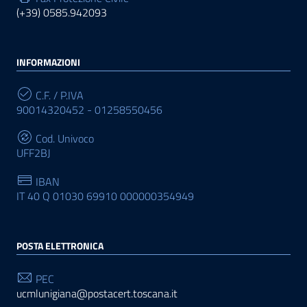
(+39) 0585.942093
INFORMAZIONI
C.F. / P.IVA
90014320452 - 01258550456
Cod. Univoco
UFF2BJ
IBAN
IT 40 Q 01030 69910 000000354949
POSTA ELETTRONICA
PEC
ucmlunigiana@postacert.toscana.it