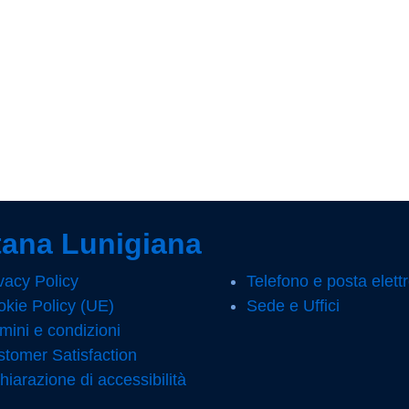
Pagina precedente
Pagina successiva
ana Lunigiana
vacy Policy
Telefono e posta elett
kie Policy (UE)
Sede e Uffici
mini e condizioni
tomer Satisfaction
hiarazione di accessibilità