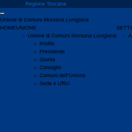
Vai ai contenuti
Regione Toscana
Vai al menu di navigazione
Attiva / disattiva la navigazione
Vai al footer
Unione di Comuni Montana Lunigiana
Menu principale
HOME
UNIONE
SETTO
Unione di Comuni Montana Lunigiana
A
Profilo
Presidente
Giunta
Consiglio
Comuni dell’Unione
Sede e Uffici