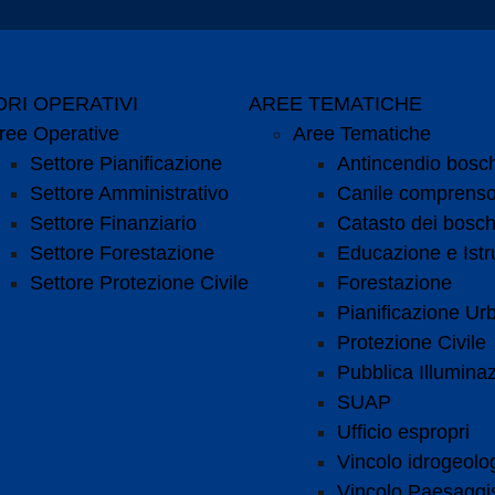
RI OPERATIVI
AREE TEMATICHE
ree Operative
Aree Tematiche
Settore Pianificazione
Antincendio bosc
Settore Amministrativo
Canile comprenso
Settore Finanziario
Catasto dei bosch
Settore Forestazione
Educazione e Istr
Settore Protezione Civile
Forestazione
Pianificazione Urb
Protezione Civile
Pubblica Illumina
SUAP
Ufficio espropri
Vincolo idrogeolo
Vincolo Paesaggis