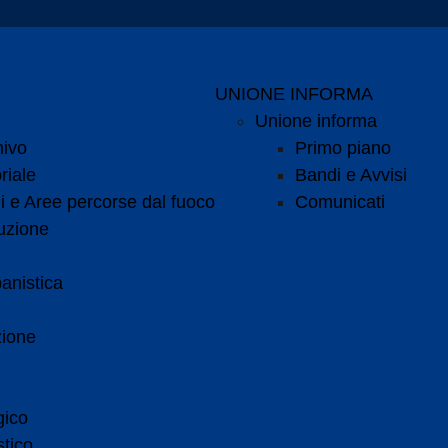
UNIONE INFORMA
Unione informa
hivo
Primo piano
riale
Bandi e Avvisi
i e Aree percorse dal fuoco
Comunicati
uzione
anistica
zione
gico
tico