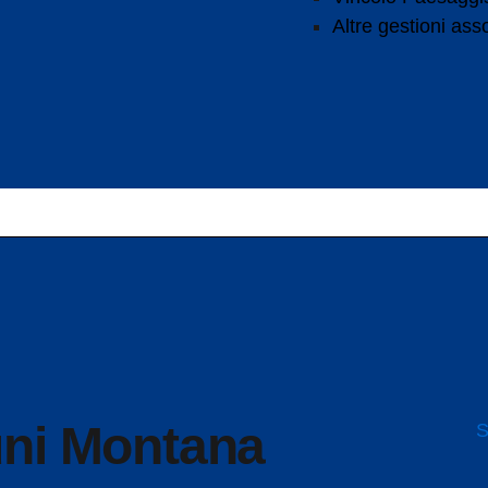
Altre gestioni ass
S