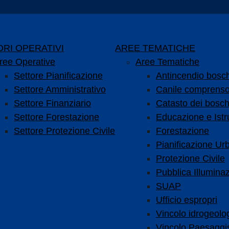
RI OPERATIVI
AREE TEMATICHE
ree Operative
Aree Tematiche
Settore Pianificazione
Antincendio bosc
Settore Amministrativo
Canile comprenso
Settore Finanziario
Catasto dei bosch
Settore Forestazione
Educazione e Istr
Settore Protezione Civile
Forestazione
Pianificazione Urb
Protezione Civile
Pubblica Illumina
SUAP
Ufficio espropri
Vincolo idrogeolo
Vincolo Paesaggis