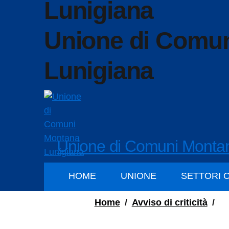
Unione di Comu
Lunigiana
Unione di Comuni Monta
HOME
UNIONE
SETTORI 
Home
/
Avviso di criticità
/