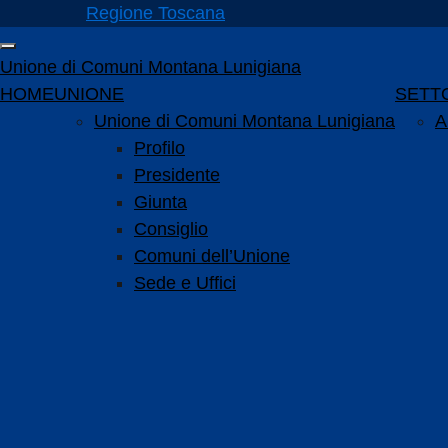
Vai ai contenuti
Regione Toscana
Vai al menu di navigazione
Attiva / disattiva la navigazione
Vai al footer
Unione di Comuni Montana Lunigiana
Menu principale
HOME
UNIONE
SETTO
Unione di Comuni Montana Lunigiana
A
Profilo
Presidente
Giunta
Consiglio
Comuni dell’Unione
Sede e Uffici