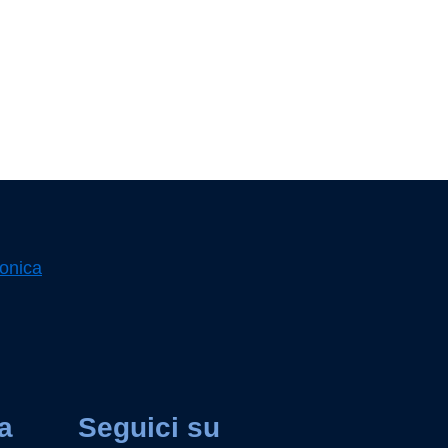
ronica
a
Seguici su