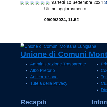
martedì 10 Settembre 2024
S
Ultimo aggiornamento
09/09/2024, 11:52
Unione di Comuni Mont
Amministrazione Trasparente
Pri
Albo Pretorio
Coo
Anticorruzione
Ter
Tutela della Privacy
Cus
Dic
Recapiti
Info