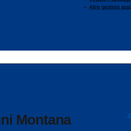
Altre gestioni ass
S