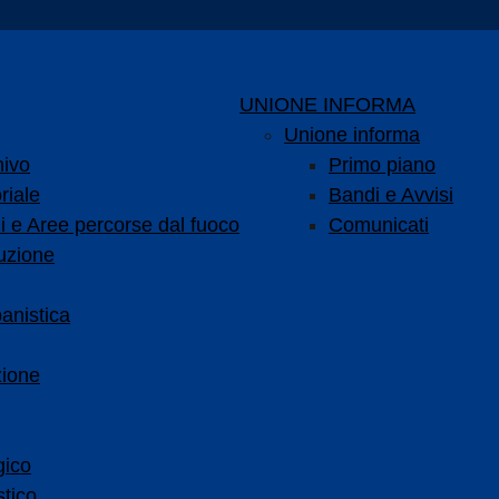
UNIONE INFORMA
Unione informa
hivo
Primo piano
riale
Bandi e Avvisi
i e Aree percorse dal fuoco
Comunicati
uzione
anistica
zione
gico
tico