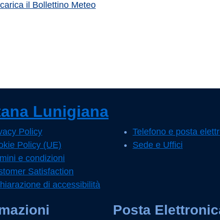
carica il Bollettino Meteo
Pagina precedente
Pagina successiva
ana Lunigiana
vacy Policy
Telefono e posta elett
kie Policy (UE)
Sede e Uffici
mini e condizioni
tomer Satisfaction
hiarazione di accessibilità
rmazioni
Posta Elettronic