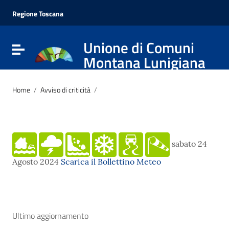
Vai ai contenuti
Vai al menu di navigazione
Regione Toscana
Vai al footer
Unione di Comuni
Attiva / disattiva la navigazione
Montana Lunigiana
Home
/
Avviso di criticità
/
sabato 24
Agosto 2024
Scarica il Bollettino Meteo
Ultimo aggiornamento