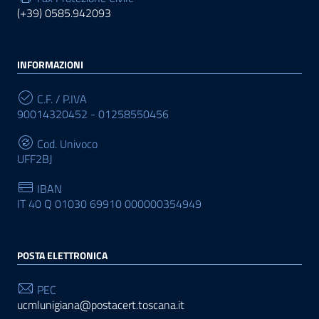
(+39) 0585.942093
INFORMAZIONI
C.F. / P.IVA
90014320452 - 01258550456
Cod. Univoco
UFF2BJ
IBAN
IT 40 Q 01030 69910 000000354949
POSTA ELETTRONICA
PEC
ucmlunigiana@postacert.toscana.it