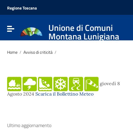
Vai ai contenuti
Vai al menu di navigazione
Regione Toscana
Vai al footer
Unione di Comuni
Attiva / disattiva la navigazione
Montana Lunigiana
Home
/
Avviso di criticità
/
giovedì 8
Agosto 2024
Scarica il Bollettino Meteo
Ultimo aggiornamento