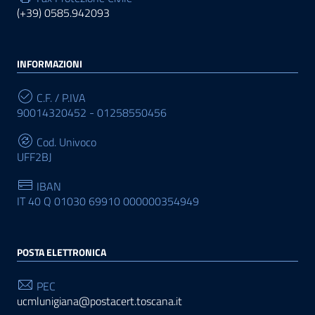
(+39) 0585.942093
INFORMAZIONI
C.F. / P.IVA
90014320452 - 01258550456
Cod. Univoco
UFF2BJ
IBAN
IT 40 Q 01030 69910 000000354949
POSTA ELETTRONICA
PEC
ucmlunigiana@postacert.toscana.it