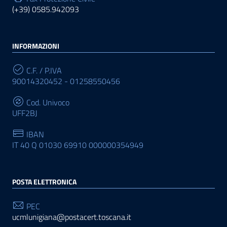
(+39) 0585.942093
INFORMAZIONI
C.F. / P.IVA
90014320452 - 01258550456
Cod. Univoco
UFF2BJ
IBAN
IT 40 Q 01030 69910 000000354949
POSTA ELETTRONICA
PEC
ucmlunigiana@postacert.toscana.it