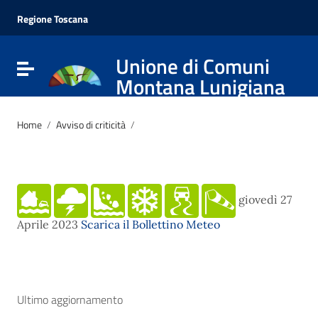
Vai ai contenuti
Vai al menu di navigazione
Regione Toscana
Vai al footer
Unione di Comuni
Attiva / disattiva la navigazione
Montana Lunigiana
Home
/
Avviso di criticità
/
giovedì 27
Aprile 2023
Scarica il Bollettino Meteo
Ultimo aggiornamento