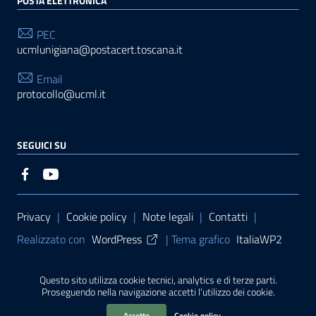
POSTA ELETTRONICA
PEC
ucmlunigiana@postacert.toscana.it
Email
protocollo@ucml.it
SEGUICI SU
Sezione Link Utili
Privacy
|
Cookie policy
|
Note legali
|
Contatti
|
Realizzato con
WordPress
|
Tema grafico
ItaliaWP2
| Basato sul
Prototipo per siti PA di AgID
Questo sito utilizza cookie tecnici, analytics e di terze parti.
Proseguendo nella navigazione accetti l’utilizzo dei cookie.
Sito finanziato con L. 145/2018 della Regione Toscana
Accetto
Cookie policy