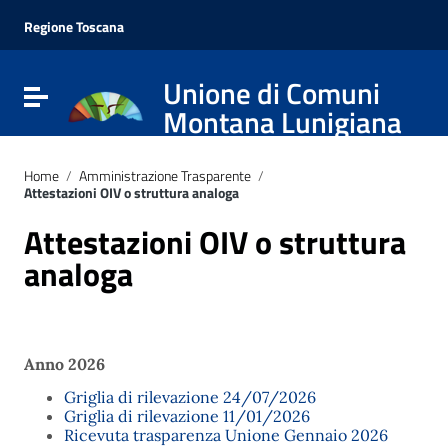
Vai ai contenuti
Vai al menu di navigazione
Regione Toscana
Vai al footer
Unione di Comuni
Attiva / disattiva la navigazione
Montana Lunigiana
Home
/
Amministrazione Trasparente
/
Attestazioni OIV o struttura analoga
Attestazioni OIV o struttura
analoga
Anno 2026
Griglia di rilevazione 24/07/2026
Griglia di rilevazione 11/01/2026
Ricevuta trasparenza Unione Gennaio 2026