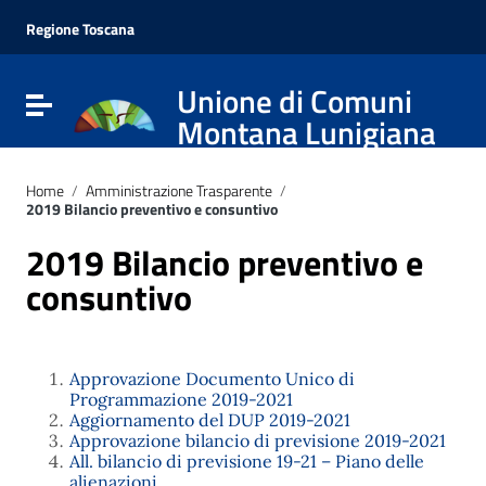
Vai ai contenuti
Vai al menu di navigazione
Regione Toscana
Vai al footer
Unione di Comuni
Attiva / disattiva la navigazione
Montana Lunigiana
Home
/
Amministrazione Trasparente
/
2019 Bilancio preventivo e consuntivo
2019 Bilancio preventivo e
consuntivo
Approvazione Documento Unico di
Programmazione 2019-2021
Aggiornamento del DUP 2019-2021
Approvazione bilancio di previsione 2019-2021
All. bilancio di previsione 19-21 – Piano delle
alienazioni