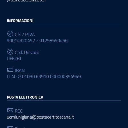
INFORMAZIONI
C.F. / P.IVA
90014320452 - 01258550456
Cod. Univoco
UFF2BJ
IBAN
IT 40 Q 01030 69910 000000354949
POSTA ELETTRONICA
PEC
ucmlunigiana@postacert.toscana.it